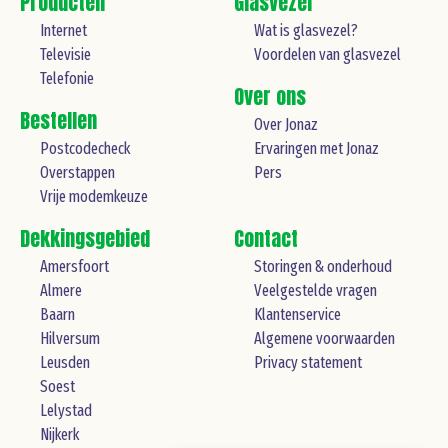
Producten
Glasvezel
Internet
Wat is glasvezel?
Televisie
Voordelen van glasvezel
Telefonie
Over ons
Bestellen
Over Jonaz
Postcodecheck
Ervaringen met Jonaz
Overstappen
Pers
Vrije modemkeuze
Dekkingsgebied
Contact
Amersfoort
Storingen & onderhoud
Almere
Veelgestelde vragen
Baarn
Klantenservice
Hilversum
Algemene voorwaarden
Leusden
Privacy statement
Soest
Lelystad
Nijkerk