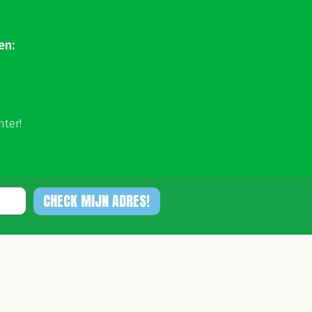
en:
hter!
CHECK MIJN ADRES!