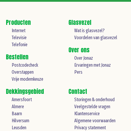
Producten
Glasvezel
Internet
Wat is glasvezel?
Televisie
Voordelen van glasvezel
Telefonie
Over ons
Bestellen
Over Jonaz
Postcodecheck
Ervaringen met Jonaz
Overstappen
Pers
Vrije modemkeuze
Dekkingsgebied
Contact
Amersfoort
Storingen & onderhoud
Almere
Veelgestelde vragen
Baarn
Klantenservice
Hilversum
Algemene voorwaarden
Leusden
Privacy statement