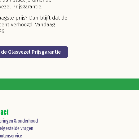
zel Prijsgarantie.
aagste prijs? Dan blijft dat de
 cent verhoogd. Vandaag
26.
de Glasvezel Prijsgarantie
tact
oringen & onderhoud
elgestelde vragen
antenservice