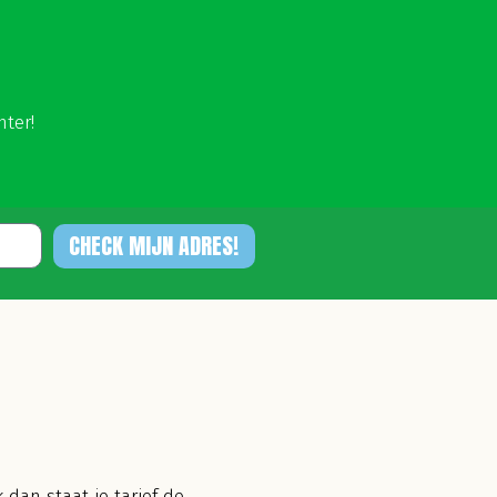
hter!
CHECK MIJN ADRES!
dan staat je tarief de