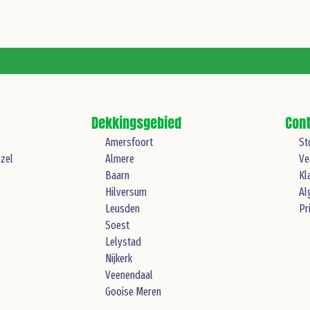
Dekkingsgebied
Con
Amersfoort
St
zel
Almere
Ve
Baarn
Kl
Hilversum
Al
Leusden
Pr
Soest
Lelystad
Nijkerk
Veenendaal
Gooise Meren