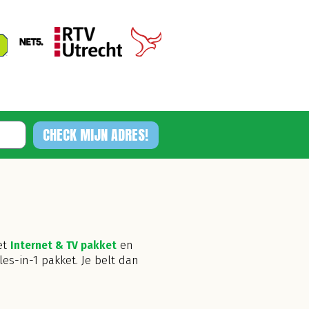
CHECK MIJN ADRES!
et
Internet & TV pakket
en
les-in-1 pakket. Je belt dan