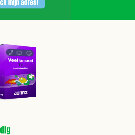
ck mijn adres!
dig