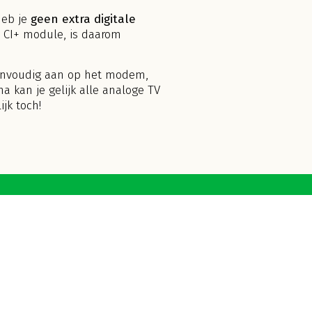
heb je
geen extra digitale
n CI+ module, is daarom
 eenvoudig aan op het modem,
a kan je gelijk alle analoge TV
jk toch!