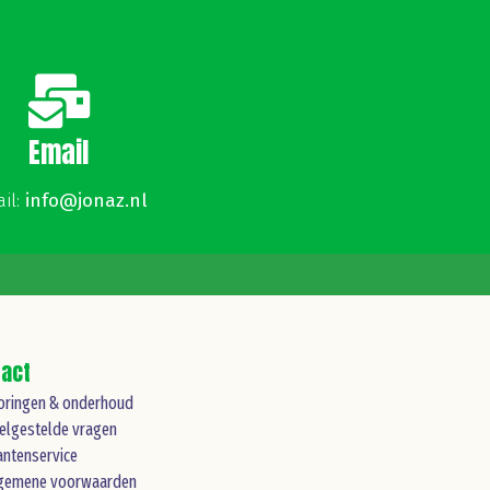
Email
il:
info@jonaz.nl
tact
oringen & onderhoud
elgestelde vragen
antenservice
gemene voorwaarden