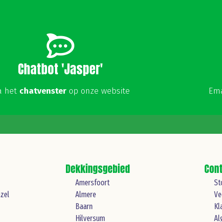
Chatbot 'Jasper'
a het
chatvenster
op onze website
Ema
Dekkingsgebied
Con
Amersfoort
St
zel
Almere
Ve
Baarn
Kl
Hilversum
Al