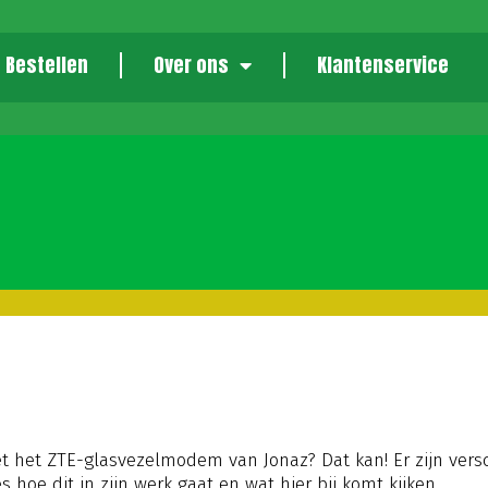
Bestellen
Over ons
Klantenservice
met het ZTE-glasvezelmodem van Jonaz? Dat kan! Er zijn ve
ies hoe dit in zijn werk gaat en wat hier bij komt kijken.