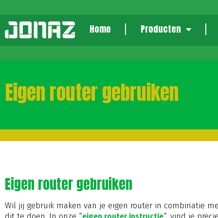
Home
Producten
Eigen router gebruiken
Eigen router gebruiken
Wil jij gebruik maken van je eigen router in combinatie 
dit te doen. In onze “
eigen router instructie
“, vind je prec