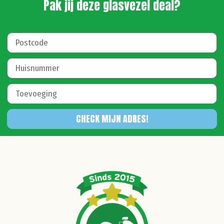
Pak jij deze glasvezel deal?
CHECK MIJN ADRES!