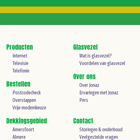
Producten
Glasvezel
Internet
Wat is glasvezel?
Televisie
Voordelen van glasvezel
Telefonie
Over ons
Bestellen
Over Jonaz
Postcodecheck
Ervaringen met Jonaz
Overstappen
Pers
Vrije modemkeuze
Dekkingsgebied
Contact
Amersfoort
Storingen & onderhoud
Almere
Veelgestelde vragen